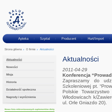
Apteka
Szpital
Producent
Hurt/Import
Strona główna
O firmie
Aktualności
Aktualności
Aktualności
Nowości
2011-04-29
Konferencja “Prowadz
Misja
Zapraszamy do udzi
Historia
Szkoleniowej pt. “Pro
Działalność społeczna
Polskie Towarzystwo
Włodowicach k/Zawier
Nagrody i wyróżnienia
ul. Orle Gniazdo 20).