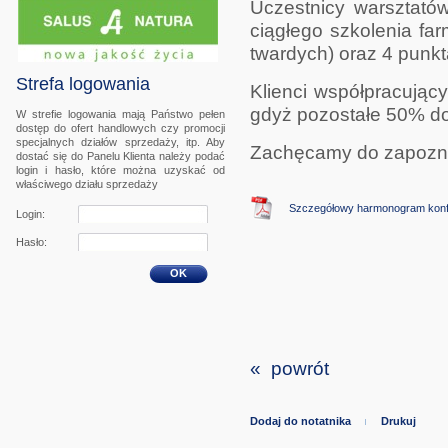
Uczestnicy warsztat
ciągłego szkolenia fa
twardych) oraz 4 punkt
Strefa logowania
Klienci współpracując
gdyż pozostałe 50% do
W strefie logowania mają Państwo pełen
dostęp do ofert handlowych czy promocji
specjalnych działów sprzedaży, itp. Aby
Zachęcamy do zapoznan
dostać się do Panelu Klienta należy podać
login i hasło, które można uzyskać od
właściwego działu sprzedaży
Szczegółowy harmonogram konfer
Login:
Hasło:
OK
« powrót
Dodaj do notatnika
Drukuj