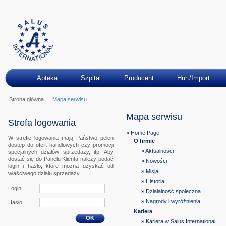
Apteka
Szpital
Producent
Hurt/Import
Strona główna
Mapa serwisu
Mapa serwisu
Strefa logowania
» Home Page
W strefie logowania mają Państwo pełen
O firmie
dostęp do ofert handlowych czy promocji
» Aktualności
specjalnych działów sprzedaży, itp. Aby
dostać się do Panelu Klienta należy podać
» Nowości
login i hasło, które można uzyskać od
» Misja
właściwego działu sprzedaży
» Historia
Login:
» Działalność społeczna
» Nagrody i wyróżnienia
Hasło:
Kariera
OK
» Kariera w Salus International