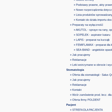
» Podstawy prawne, akty praw
» Nowe rozporządzenia dotyczą
» Lista produktów sprowadzan
» Kontakt do działu importu do
» Preparaty na wyłączność
» AKUTOL - spraye na rany, op
» SOPELEK - aspirator kataru
» LAPIS - preparat na kurzajk
» FEMIFLAMAX - preparat dla 
» SEA-BAND - angielskie opas
» Jak pracujemy
» Reklamacje
» Leki wstrzymane w obrocie i wy
Stomatologia
» Oferta dla stomatologii - Salus Q
» Jak pracujemy
» Reklamacje
» Kontakt
» Wzór zamówienie prod. lecz. dl
» Oferta firmy POLDENT
Pacjent
» STREFA DLA PACJENTA