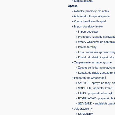
» Mapka dojazdu
Apteka
» Aktualne promocje dla aptek
» Aptekarska Grupa Wsparcia
» Oferta handlowa dla aptek
» Import docelowy leków
» Import docelowy
» Procedury i zasady sprowad
» Wzory wniosków do pobrania
» Istotne terminy
» Lista produktów sprowadzan
» Kontakt do działu importu do
» Zaopatrzenie farmaceutyczne
» Zaopatrzenie farmaceutyczn
» Kontakt do działu zaopatrze
» Preparaty na wyłączność
» AKUTOL - spraye na rany, op
» SOPELEK - aspirator kataru
» LAPIS - preparat na kurzajki
» FEMIFLAMAX - preparat dla 
» SEA-BAND - angielskie opas
» Jak pracujemy
» KS MODEM