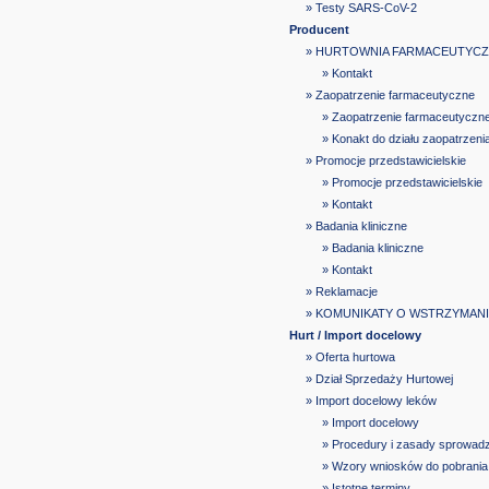
» Testy SARS-CoV-2
Producent
» HURTOWNIA FARMACEUTYC
» Kontakt
» Zaopatrzenie farmaceutyczne
» Zaopatrzenie farmaceutyczn
» Konakt do działu zaopatrzen
» Promocje przedstawicielskie
» Promocje przedstawicielskie
» Kontakt
» Badania kliniczne
» Badania kliniczne
» Kontakt
» Reklamacje
» KOMUNIKATY O WSTRZYMAN
Hurt / Import docelowy
» Oferta hurtowa
» Dział Sprzedaży Hurtowej
» Import docelowy leków
» Import docelowy
» Procedury i zasady sprowad
» Wzory wniosków do pobrania
» Istotne terminy