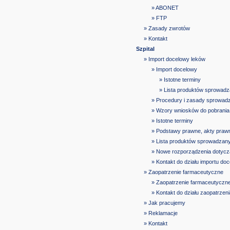
» ABONET
» FTP
» Zasady zwrotów
» Kontakt
Szpital
» Import docelowy leków
» Import docelowy
» Istotne terminy
» Lista produktów sprowad
» Procedury i zasady sprowad
» Wzory wniosków do pobrania
» Istotne terminy
» Podstawy prawne, akty praw
» Lista produktów sprowadzan
» Nowe rozporządzenia dotyczą
» Kontakt do działu importu do
» Zaopatrzenie farmaceutyczne
» Zaopatrzenie farmaceutyczn
» Kontakt do działu zaopatrze
» Jak pracujemy
» Reklamacje
» Kontakt