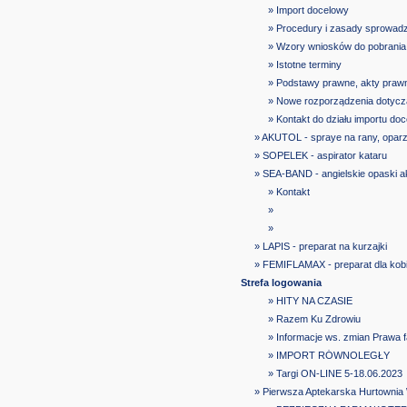
» Import docelowy
» Procedury i zasady sprowad
» Wzory wniosków do pobrania
» Istotne terminy
» Podstawy prawne, akty praw
» Nowe rozporządzenia dotyczą
» Kontakt do działu importu do
» AKUTOL - spraye na rany, oparz
» SOPELEK - aspirator kataru
» SEA-BAND - angielskie opaski 
» Kontakt
»
»
» LAPIS - preparat na kurzajki
» FEMIFLAMAX - preparat dla kob
Strefa logowania
» HITY NA CZASIE
» Razem Ku Zdrowiu
» Informacje ws. zmian Prawa
» IMPORT RÓWNOLEGŁY
» Targi ON-LINE 5-18.06.2023
» Pierwsza Aptekarska Hurtownia