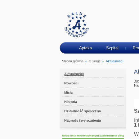
Apteka
Szpital
Pro
Strona główna
O firmie
Aktualności
A
Aktualności
20
Nowości
Ha
Misja
Historia
S
Działalność społeczna
In
Nagrody i wyróżnienia
1 
W 