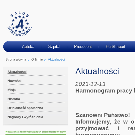
Apteka
Szpital
Producent
Hurt/Import
Strona główna
O firmie
Aktualności
Aktualności
Aktualności
Nowości
2023-12-13
Harmonogram pracy h
Misja
Historia
Działalność społeczna
Szanowni Państwo!
Nagrody i wyróżnienia
Informujemy, że w o
przyjmować i rea
harmonogramu: