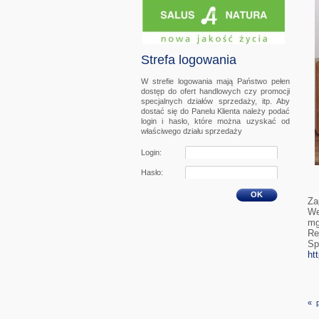
Strefa logowania
W strefie logowania mają Państwo pełen
dostęp do ofert handlowych czy promocji
specjalnych działów sprzedaży, itp. Aby
dostać się do Panelu Klienta należy podać
login i hasło, które można uzyskać od
właściwego działu sprzedaży
Login:
Hasło:
OK
Za
We
mg
Re
Sp
ht
« 