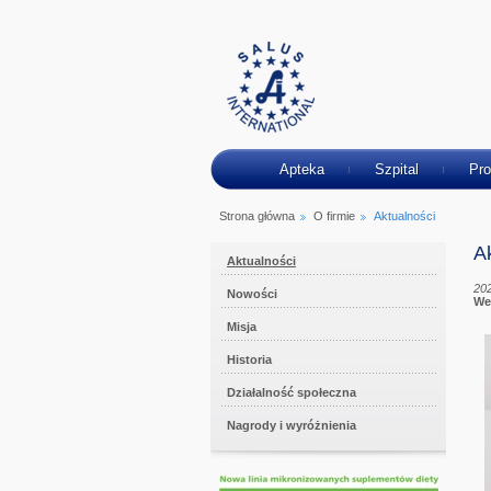
Apteka
Szpital
Pro
Strona główna
O firmie
Aktualności
A
Aktualności
20
Nowości
We
Misja
Historia
Działalność społeczna
Nagrody i wyróżnienia