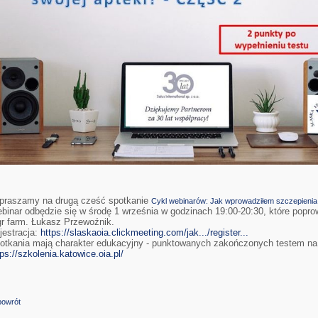
praszamy na drugą cześć spotkanie
Cykl webinarów: Jak wprowadziłem szczepienia 
binar odbędzie się w środę 1 września w godzinach 19:00-20:30, które popro
r farm. Łukasz Przewoźnik.
jestracja:
https://slaskaoia.clickmeeting.com/jak.../register...
otkania mają charakter edukacyjny - punktowanych zakończonych testem na 
tps://szkolenia.katowice.oia.pl/
powrót