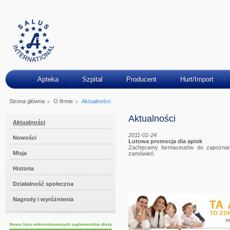
Apteka
Szpital
Producent
Hurt/Import
Strona główna
O firmie
Aktualności
Aktualności
Aktualności
2011-01-24
Nowości
Lutowa promocja dla aptek
Zachęcamy farmaceutów do zapoznania
Misja
zamówień.
Historia
Działalność społeczna
Nagrody i wyróżnienia