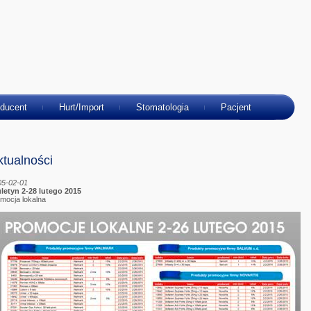
ducent
Hurt/Import
Stomatologia
Pacjent
ktualności
05-02-01
letyn 2-28 lutego 2015
mocja lokalna