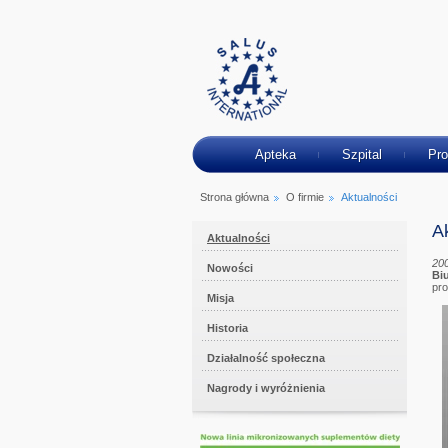
Apteka
Szpital
Pro
Strona główna
O firmie
Aktualności
A
Aktualności
20
Nowości
Biu
pro
Misja
Historia
Działalność społeczna
Nagrody i wyróżnienia