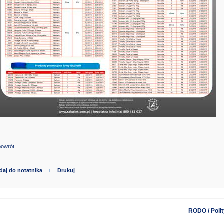
powrót
daj do notatnika
Drukuj
RODO / Poli